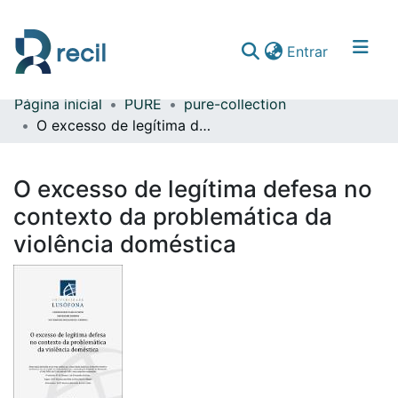
(current)
Entrar
Página inicial
PURE
pure-collection
Comunidades & Coleções
O excesso de legítima defesa no contexto da problemática da violência doméstica
Percorrer repositório
O excesso de legítima defesa no
Estatísticas
contexto da problemática da
violência doméstica