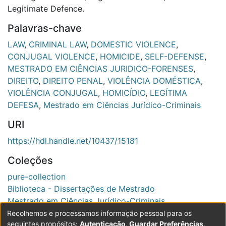
Legitimate Defence.
Palavras-chave
LAW
,
CRIMINAL LAW
,
DOMESTIC VIOLENCE
,
CONJUGAL VIOLENCE
,
HOMICIDE
,
SELF-DEFENSE
,
MESTRADO EM CIÊNCIAS JURIDICO-FORENSES
,
DIREITO
,
DIREITO PENAL
,
VIOLÊNCIA DOMÉSTICA
,
VIOLÊNCIA CONJUGAL
,
HOMICÍDIO
,
LEGÍTIMA
DEFESA
,
Mestrado em Ciências Jurídico-Criminais
URI
https://hdl.handle.net/10437/15181
Coleções
pure-collection
Biblioteca - Dissertações de Mestrado
Mestrado em Ciências Jurídico-Criminais
Recolhemos e processamos informação pessoal para os
Ver registo completo
seguintes propósitos:
Autenticação, Guardar Preferências,