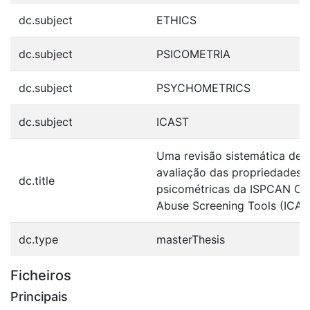
dc.subject
ETHICS
dc.subject
PSICOMETRIA
dc.subject
PSYCHOMETRICS
dc.subject
ICAST
Uma revisão sistemática de
avaliação das propriedades
dc.title
psicométricas da ISPCAN Chi
Abuse Screening Tools (ICAS
dc.type
masterThesis
Ficheiros
Principais