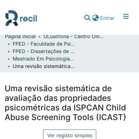
(current)
Entrar
Página inicial
ULusófona - Centro Universitário do Porto
Comunidades & Coleções
FPED - Faculdade de Psicologia, Educação e Desporto
FPED - Dissertações de Mestrado
Percorrer repositório
Mestrado Em Psicologia Clínica e da Saúde
Estatísticas
Uma revisão sistemática de avaliação das propriedades psicométricas da ISPCAN Child Abuse Screening Tools (ICAST)
Uma revisão sistemática de
avaliação das propriedades
psicométricas da ISPCAN Child
Abuse Screening Tools (ICAST)
Ver registo simples