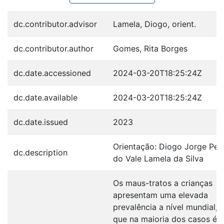
dc.contributor.advisor
Lamela, Diogo, orient.
dc.contributor.author
Gomes, Rita Borges
dc.date.accessioned
2024-03-20T18:25:24Z
dc.date.available
2024-03-20T18:25:24Z
dc.date.issued
2023
Orientação: Diogo Jorge Pere
dc.description
do Vale Lamela da Silva
Os maus-tratos a crianças
apresentam uma elevada
prevalência a nível mundial, 
que na maioria dos casos é