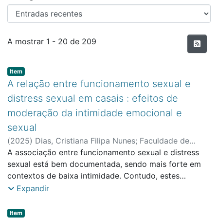
Entradas recentes
A mostrar
1 - 20 de 209
Item type:
,
Item
A relação entre funcionamento sexual e
distress sexual em casais : efeitos de
moderação da intimidade emocional e
sexual
(
2025
)
Dias, Cristiana Filipa Nunes
;
Faculdade de
Psicologia e Educação
A associação entre funcionamento sexual e distress
;
Tavares, Inês Margarida Matos
sexual está bem documentada, sendo mais forte em
contextos de baixa intimidade. Contudo, estes
estudos baseiam-se em amostras individuais, não
Expandir
considerando a natureza diádica da experiência
sexual, permanecendo por explorar o papel
Item type:
,
Item