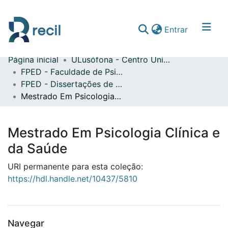
(current)
Entrar
Página inicial
ULusófona - Centro Universitário do Porto
Comunidades & Coleções
FPED - Faculdade de Psicologia, Educação e Desporto
FPED - Dissertações de Mestrado
Percorrer repositório
Mestrado Em Psicologia Clínica e da Saúde
Estatísticas
Mestrado Em Psicologia Clínica e
da Saúde
URI permanente para esta coleção:
https://hdl.handle.net/10437/5810
Navegar