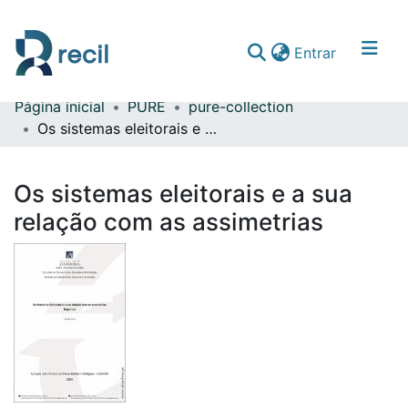
(current)
Entrar
Página inicial
PURE
pure-collection
Comunidades & Coleções
Os sistemas eleitorais e a sua relação com as assimetrias
Percorrer repositório
Os sistemas eleitorais e a sua
Estatísticas
relação com as assimetrias