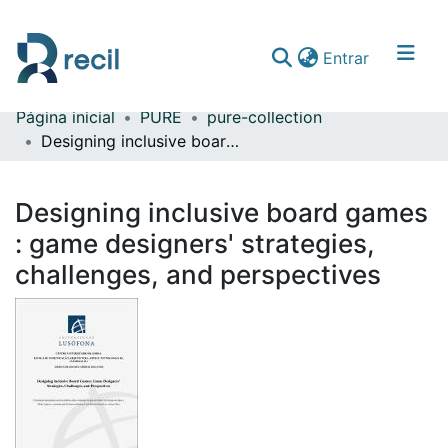
(current)
Entrar
Página inicial
PURE
pure-collection
Comunidades & Coleções
Designing inclusive board games : game designers' strategies, challenges, and perspectives
Percorrer repositório
Designing inclusive board games
Estatísticas
: game designers' strategies,
challenges, and perspectives