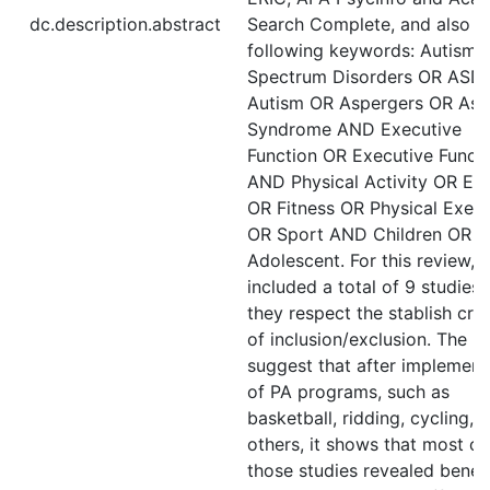
dc.description.abstract
Search Complete, and also t
following keywords: Autism
Spectrum Disorders OR ASD
Autism OR Aspergers OR Asp
Syndrome AND Executive
Function OR Executive Funct
AND Physical Activity OR Exe
OR Fitness OR Physical Exerc
OR Sport AND Children OR
Adolescent. For this review, i
included a total of 9 studies 
they respect the stablish crit
of inclusion/exclusion. The re
suggest that after implement
of PA programs, such as
basketball, ridding, cycling, 
others, it shows that most of
those studies revealed benefi