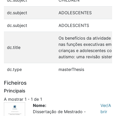
dc.subject
ADOLESCENTES
dc.subject
ADOLESCENTS
Os benefícios da atividade fí
nas funções executivas em
dc.title
crianças e adolescentes com
autismo: uma revisão sistemá
dc.type
masterThesis
Ficheiros
Principais
A mostrar
1 - 1 de 1
Nome:
Ver/A
Dissertação de Mestrado -
brir