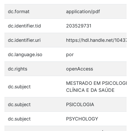
dc.format
application/pdf
dc.identifier.tid
203529731
dc.identifier.uri
https://hdl.handle.net/10437
dc.language.iso
por
dc.rights
openAccess
MESTRADO EM PSICOLOGIA
dc.subject
CLÍNICA E DA SAÚDE
dc.subject
PSICOLOGIA
dc.subject
PSYCHOLOGY