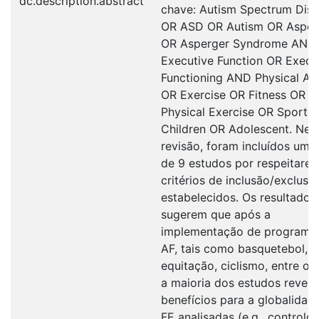
dc.description.abstract
chave: Autism Spectrum Diso
OR ASD OR Autism OR Asper
OR Asperger Syndrome AND
Executive Function OR Execu
Functioning AND Physical Act
OR Exercise OR Fitness OR
Physical Exercise OR Sport 
Children OR Adolescent. Nes
revisão, foram incluídos um t
de 9 estudos por respeitare
critérios de inclusão/exclusã
estabelecidos. Os resultados
sugerem que após a
implementação de programa
AF, tais como basquetebol,
equitação, ciclismo, entre ou
a maioria dos estudos revelo
benefícios para a globalidad
FE analisadas (e.g., controlo