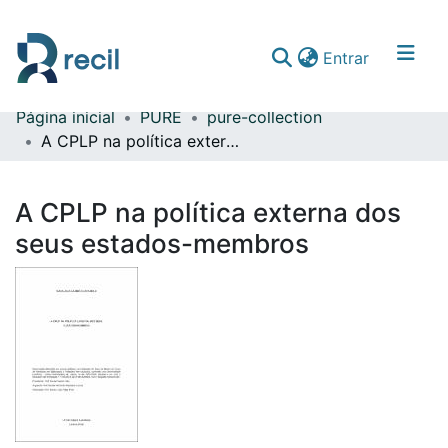
(current)
Entrar
Página inicial
PURE
pure-collection
Comunidades & Coleções
A CPLP na política externa dos seus estados-membros
Percorrer repositório
A CPLP na política externa dos
Estatísticas
seus estados-membros