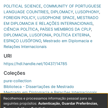
POLITICAL SCIENCE
,
COMMUNITY OF PORTUGUESE
LANGUAGE COUNTRIES
,
DIPLOMACY
,
LUSOPHONY
,
FOREIGN POLICY
,
LUSOPHONE SPACE
,
MESTRADO
EM DIPLOMACIA E RELAÇÕES INTERNACIONAIS
,
CIÊNCIA POLÍTICA
,
PAÍSES MEMBROS DA CPLP
,
DIPLOMACIA
,
LUSOFONIA
,
POLÍTICA EXTERNA
,
ESPAÇO LUSÓFONO
,
Mestrado em Diplomacia e
Relações Internacionais
URI
https://hdl.handle.net/10437/14785
Coleções
pure-collection
Biblioteca - Dissertações de Mestrado
Mestrado em Diplomacia e Relações Internacionais
Recolhemos e processamos informação pessoal para os
Ver registo completo
seguintes propósitos:
Autenticação, Guardar Preferências,