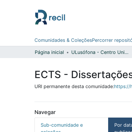
Comunidades & Coleções
Percorrer reposit
Página inicial
ULusófona - Centro Universitário de Lisboa
ECTS - Dissertaçõe
URI permanente desta comunidade:
https://
Navegar
Sub-comunidade e
Por dat
coleções
publica