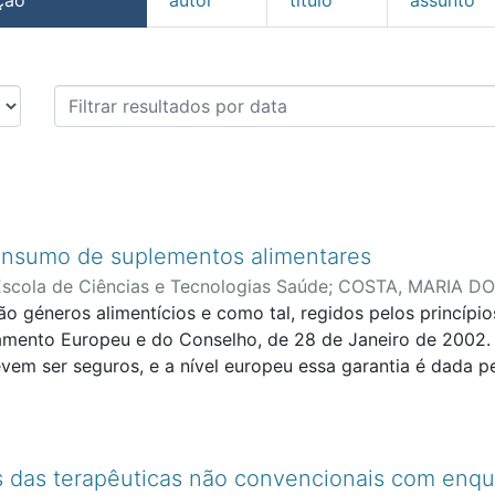
ssertações de Mestrado por
consumo de suplementos alimentares
Escola de Ciências e Tecnologias Saúde
;
COSTA, MARIA D
o géneros alimentícios e como tal, regidos pelos princípio
mento Europeu e do Conselho, de 28 de Janeiro de 2002. 
vem ser seguros, e a nível europeu essa garantia é dada 
2002 que regula a segurança dos SA enquanto géneros ali
s substâncias com efeito nutricional e fisiológico, o que os
ada vez mais SA e estes são também a ferramenta de trab
tas, mas o autoconsumo torna-se provável por toda a inf
tes das terapêuticas não convencionais com en