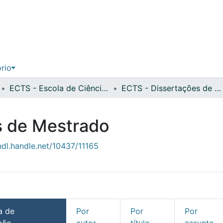
ório
ECTS - Escola de Ciências e Tecnologias da Saúde
ECTS - Dissertações de Mestrado
s de Mestrado
hdl.handle.net/10437/11165
a de
Por
Por
Por
ção
autor
título
assunto