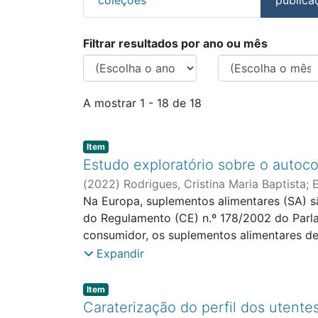
Percorrer ECTS - Di
Filtrar resultados por ano ou mês
A mostrar
1 - 18 de 18
Item type:
,
Item
Estudo exploratório sobre o auto
(
2022
)
Rodrigues, Cristina Maria Baptista
;
Na Europa, suplementos alimentares (SA) sã
do Regulamento (CE) n.º 178/2002 do Parla
consumidor, os suplementos alimentares de
Europeu e do Conselho, de 10 de Junho de 
Expandir
concentradas de vitaminas, minerais e outra
os medicamentos. Os médicos aconselham c
Item type:
,
Item
como os de medicina chinesa e os naturopa
Caraterização do perfil dos uten