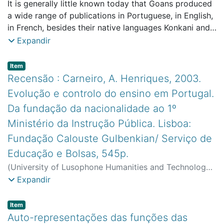
2003
It is generally little known today that Goans produced
)
Souza, Teotónio R. de
;
CeIED (FCT) - Centro de
Estudos Interdisciplinares em Educação e
a wide range of publications in Portuguese, in English,
Desenvolvimento
in French, besides their native languages Konkani and
Marathi. One needs to consult the 3 volumes of
Expandir
Dicionário da Literatura Goesa by Aleixo Manuel da
Costa, edited recently by Instituto Cultural de Macau
Item type:
,
Item
to get an idea of the literary production of the Goans.
Recensão : Carneiro, A. Henriques, 2003.
This literary production does not permit us to
Evolução e controlo do ensino em Portugal.
conclude that Goans who wrote in Portuguese were
Da fundação da nacionalidade ao 1º
lusophiles, or those who wrote in English were
Ministério da Instrução Pública. Lisboa:
anglophiles, and so on. If Portuguese language failed
to win over the hearts and minds of most Goans it was
Fundação Calouste Gulbenkian/ Serviço de
largely because Portuguese language was seen as an
Educação e Bolsas, 545p.
instrument of colonial domination
(
University of Lusophone Humanities and Technology
,
2003
)
Cruz, José Carlos
;
CeIED (FCT) - Centro de
Expandir
Estudos Interdisciplinares em Educação e
Desenvolvimento
Item type:
,
Item
Auto-representações das funções das