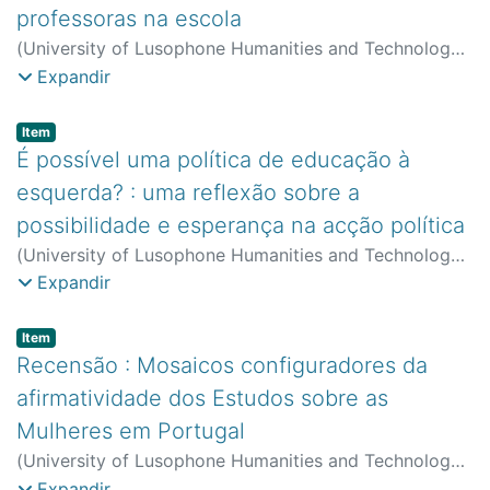
professoras na escola
(
University of Lusophone Humanities and Technology
,
2003
)
António, Ana Sofia Pereira de Amaral
;
Teodoro,
Expandir
António
;
CeIED (FCT) - Centro de Estudos
Interdisciplinares em Educação e Desenvolvimento
Item type:
,
Item
É possível uma política de educação à
esquerda? : uma reflexão sobre a
possibilidade e esperança na acção política
(
University of Lusophone Humanities and Technology
,
2003
)
Teodoro, António
;
CeIED (FCT) - Centro de
Expandir
Estudos Interdisciplinares em Educação e
Desenvolvimento
Item type:
,
Item
Recensão : Mosaicos configuradores da
afirmatividade dos Estudos sobre as
Mulheres em Portugal
(
University of Lusophone Humanities and Technology
,
2003
)
Remédios, Maria José Lago dos
;
CeIED (FCT) -
Expandir