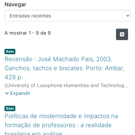
Navegar
Entradas recentes
A mostrar
1 - 9 de 9
Item type:
,
Item
Recensão : José Machado Pais, 2003.
Ganchos, tachos e biscates. Porto: Ambar,
429 p.
(
University of Lusophone Humanities and Technology
,
2003
)
Lopes, Maria Gabriela
;
CeIED (FCT) - Centro de
Expandir
Estudos Interdisciplinares em Educação e
Desenvolvimento
Item type:
,
Item
Políticas de modernidade e impactos na
formação de professores : a realidade
brasileira em análise