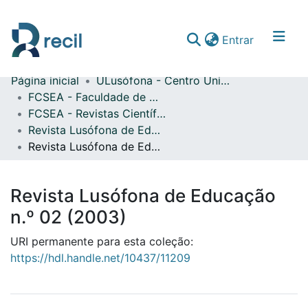
(current)
Entrar
Página inicial
ULusófona - Centro Universitário de Lisboa
Comunidades & Coleções
FCSEA - Faculdade de Ciências Sociais, Educação e Administração
FCSEA - Revistas Científicas
Percorrer repositório
Revista Lusófona de Educação
Estatísticas
Revista Lusófona de Educação n.º 02 (2003)
Revista Lusófona de Educação
n.º 02 (2003)
URI permanente para esta coleção:
https://hdl.handle.net/10437/11209