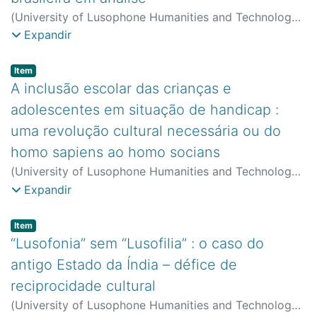
(
University of Lusophone Humanities and Technology
,
2003
)
Werle, Flávia Obino Corrêa
;
CeIED (FCT) -
Expandir
Centro de Estudos Interdisciplinares em Educação e
Desenvolvimento
Item type:
,
Item
A inclusão escolar das crianças e
adolescentes em situação de handicap :
uma revolução cultural necessária ou do
homo sapiens ao homo socians
(
University of Lusophone Humanities and Technology
,
2003
)
Gardou, Charles
;
Faculdade de Ciências Sociais,
Expandir
Educação e Administração
;
CeIED (FCT) - Centro de
Estudos Interdisciplinares em Educação e
Item type:
,
Item
Desenvolvimento
“Lusofonia” sem “Lusofilia” : o caso do
antigo Estado da Índia – défice de
reciprocidade cultural
(
University of Lusophone Humanities and Technology
,