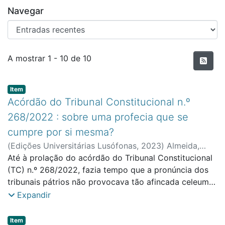
Navegar
Entradas recentes
A mostrar
1 - 10 de 10
Item type:
,
Item
Acórdão do Tribunal Constitucional n.º
268/2022 : sobre uma profecia que se
cumpre por si mesma?
(
Edições Universitárias Lusófonas
,
2023
)
Almeida,
Francisco Lemos de
Até à prolação do acórdão do Tribunal Constitucional
;
Faculdade de Direito e Ciência
Política
(TC) n.º 268/2022, fazia tempo que a pronúncia dos
tribunais pátrios não provocava tão afincada celeuma
no seio da dogmática jurídica. Proporcionalmente,
Expandir
também se não alvitram os tempos em que um aresto
implicara per se consequências esperadas de tão
Item type:
,
Item