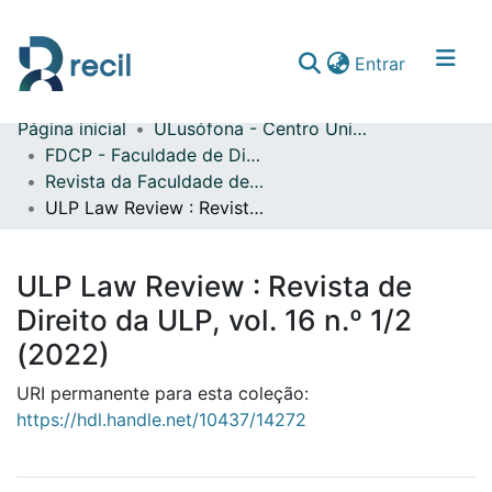
(current)
Entrar
Página inicial
ULusófona - Centro Universitário do Porto
Comunidades & Coleções
FDCP - Faculdade de Direito e Ciência Política
Revista da Faculdade de Direito da Universidade Lusófona do Porto
Percorrer repositório
ULP Law Review : Revista de Direito da ULP, vol. 16 n.º 1/2 (2022)
Estatísticas
ULP Law Review : Revista de
Direito da ULP, vol. 16 n.º 1/2
(2022)
URI permanente para esta coleção:
https://hdl.handle.net/10437/14272