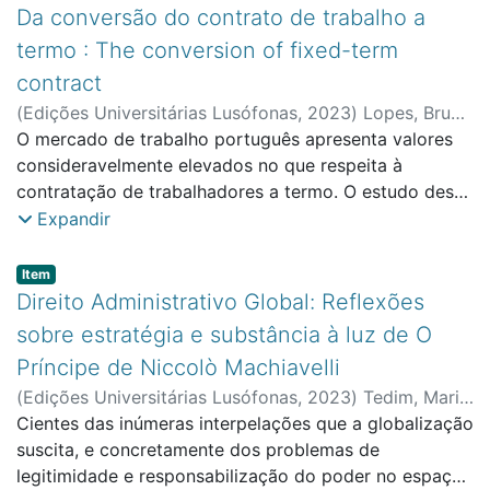
largo espectro, decorrência imediata de um juízo de
Da conversão do contrato de trabalho a
inconstitucionalidade com força obrigatória geral
termo : The conversion of fixed-term
(artigo 282.º, n.º 1, da Constituição da República
contract
Portuguesa), ao que acresce a particularidade de
(
Edições Universitárias Lusófonas
,
2023
)
Lopes, Bruno
contender com o ramo adjetivo criminal.
Bessa
O mercado de trabalho português apresenta valores
;
Machado, Maria João
;
Faculdade de Direito e
Ciência Política
consideravelmente elevados no que respeita à
contratação de trabalhadores a termo. O estudo desta
modalidade contratual e a análise, a cada momento,
Expandir
da doutrina e da jurisprudência produzidas reveste-se
de grande utilidade. O presente artigo tem como
Item type:
,
Item
objeto primordial o mecanismo previsto no artigo
Direito Administrativo Global: Reflexões
147.º do Código do Trabalho, relativo a situações em
sobre estratégia e substância à luz de O
que o contrato de trabalho a termo se considera ou se
Príncipe de Niccolò Machiavelli
converte num contrato de trabalho sem termo e, em
(
Edições Universitárias Lusófonas
,
2023
)
Tedim, Maria
especial, a análise das situações em causa e da sua
João Melo
Cientes das inúmeras interpelações que a globalização
;
Faculdade de Direito e Ciência Política
natureza preventiva e sancionatória.
suscita, e concretamente dos problemas de
legitimidade e responsabilização do poder no espaço