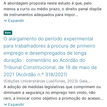
Casabona, Carlos María
A abordagem proposta neste estudo é que, pelo
;
Faculdade de Direito e
Ciência Política
menos a curto ou médio prazo, o direito penal dispõe
de instrumentos adequados para impor
responsabilidade criminal a seres humanos que
Expandir
tenham estado envolvidos na concepção, fabrico,
distribuição ou utilização destes sistemas inteligentes,
Item type:
,
Item
mesmo que se trate de sistemas autónomos. Isto sem
O alargamento do período experimental
prejuízo do facto de que também podem ser impostas
para trabalhadores à procura de primeiro
medidas directas contra o sistema inteligente, a fim de
emprego e desempregados de longa
bloquear um risco objectivo de repetição da infracção.
duração : comentário ao Acórdão do
Esta construção baseia-se em várias categorias, tais
como o controlo humano significativo (SHC) e o
Tribunal Constitucional, de 18 de maio de
critério de conformidade, que é utilizado como base
2021 (Acórdão n.º 318/2021)
para a responsabilidade criminal das pessoas
(
Edições Universitárias Lusófonas
,
2023
)
Gala,
colectivas. Um esboço é apresentado neste estudo.
Francisco Briosa e
A adoção de medidas legislativas que comprimem ou
;
Faculdade de Direito e Ciência
Política
diminuem a segurança no emprego tem vindo, não
raro, a invocar como objetivo a promoção do acesso
ao trabalho remunerado por parte dos trabalhadores à
Expandir