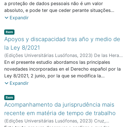
a proteção de dados pessoais não é um valor
pessoais, críticas agressivas e liberdade de expressão.
absoluto, e pode ter que ceder perante situações
8. Nota final.
concretas que justifiquem a divulgação de informação.
Expandir
Item type:
,
Item
Apoyos y discapacidad tras año y medio de
la Ley 8/2021
(
Edições Universitárias Lusófonas
,
2023
)
De las Heras
García, Manuel Ángel
En el presente estudio abordamos las principales
;
Faculdade de Direito e Ciência
Política
novedades incorporadas en el Derecho español por la
Ley 8/2021, 2 junio, por la que se modifica la
legislación civil y procesal para el apoyo a las
Expandir
personas con discapacidad en el ejercicio de su
capacidad jurídica (LAPD) a fin de aclimatarla a las
Item type:
,
Item
disposiciones de la Convención internacional de la
Acompanhamento da jurisprudência mais
ONU sobre los derechos de las personas con
recente em matéria de tempo de trabalho
discapacidad, procurando delimitar el concepto de
(
Edições Universitárias Lusófonas
,
2023
)
Cruz,
«persona con discapacidad» y mostrando asimismo si