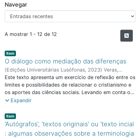
Navegar
Entradas recentes
A mostrar
1 - 12 de 12
Item type:
,
Item
O diálogo como mediação das diferenças
(
Edições Universitárias Lusófonas
,
2023
)
Veras,
Marcos Flávio Portela
Este texto apresenta um exercício de reflexão entre os
;
Faculdade de Ciências Sociais,
Educação e Administração
limites e possibilidades de relacionar o cristianismo e
os aportes das ciências sociais. Levando em conta o
caráter mais dogmático da mensagem cristã e o
Expandir
relativismo inerente do referido campo das ciências,
perceber até que podem existir de forma
Item type:
,
Item
concomitante, com trocas, cruzamento de
'Autógrafos', 'textos originais' ou 'texto incial
perspectivas. É utilizado o recurso metodológico
: algumas observações sobre a terminologia
autobiográfico enfocando o trânsito do autor, ora