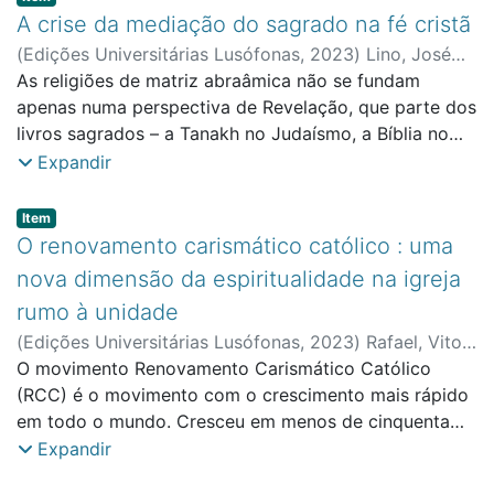
que lhe pertencia. Destaca sete aspectos da
A crise da mediação do sagrado na fé cristã
estratégia utilizada por ela no diálogo com o
(
Edições Universitárias Lusófonas
,
2023
)
Lino, José
interlocutor.
Brissos
As religiões de matriz abraâmica não se fundam
;
Faculdade de Ciências Sociais, Educação e
Administração
apenas numa perspectiva de Revelação, que parte dos
livros sagrados – a Tanakh no Judaísmo, a Bíblia no
Cristianismo e o Corão no Islão – mas também incluem
Expandir
determinados processos de mediação do sagrado nas
relações entre o crente comum e a divindade.
Item type:
,
Item
O renovamento carismático católico : uma
nova dimensão da espiritualidade na igreja
rumo à unidade
(
Edições Universitárias Lusófonas
,
2023
)
Rafael, Vitor
Manuel Raposo
O movimento Renovamento Carismático Católico
;
Faculdade de Ciências Sociais,
Educação e Administração
(RCC) é o movimento com o crescimento mais rápido
em todo o mundo. Cresceu em menos de cinquenta
anos de zero para mais de 150 milhões de católicos
Expandir
romanos. Conforme Matteo Calisi, o RCC é o maior