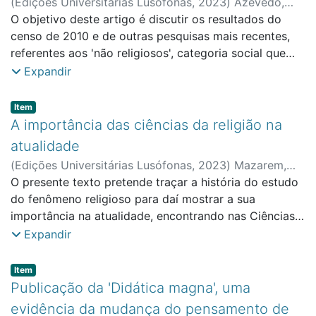
(
Edições Universitárias Lusófonas
,
2023
)
Azevedo,
Silvio Murilo de
O objetivo deste artigo é discutir os resultados do
;
Faculdade de Ciências Sociais,
Educação e Administração
censo de 2010 e de outras pesquisas mais recentes,
referentes aos 'não religiosos', categoria social que
vêm crescendo nas últimas 3 décadas. Seguindo a
Expandir
percepção geral de que essa classificação tipológica
engloba várias entidades sociais, e não apenas ateus e
Item type:
,
Item
agnósticos, como se supunha anteriormente. Nossa
A importância das ciências da religião na
hipótese fundamental é que o uso de alguns conceitos
atualidade
anteriores ao surgimento da pós-modernidade pode
(
Edições Universitárias Lusófonas
,
2023
)
Mazarem,
ser responsável por muitas conclusões equívocas, e
Paulo
O presente texto pretende traçar a história do estudo
;
Martins, Orlando
;
Faculdade de Ciências
devem ser substituídos por conceitos e quadros
Sociais, Educação e Administração
do fenômeno religioso para daí mostrar a sua
conceituais pós-modernos, tais como epistemologia
importância na atualidade, encontrando nas Ciências
fraca e ecletismo. Por meio dessa nova forma de olhar
da Religião o seu leitmotiv. Pensar a interface Ciências
Expandir
para o assim chamado processo de secularização,
da Religião e Teologia mostrando a distinção entre
pode-se concluir que ele não é mais corrente no
elas, e consequentemente retornar às suas origens
Item type:
,
Item
âmbito sociorreligioso atual.
mostrando que as Ciências da Religião têm
Publicação da 'Didática magna', uma
competência e estatuto epistemológico para superar
evidência da mudança do pensamento de