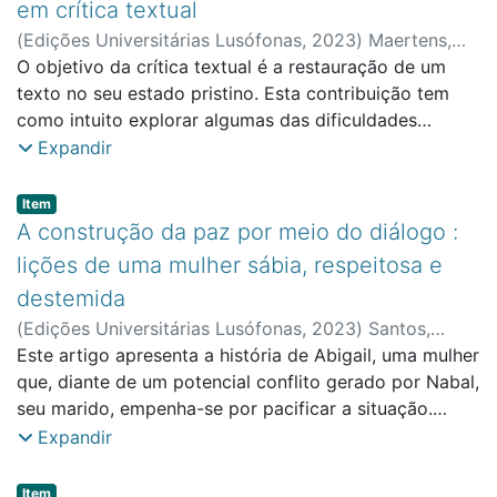
em crítica textual
como pastor protestante, ora como professor e
(
Edições Universitárias Lusófonas
,
2023
)
Maertens,
pesquisador de antropologia social, bem como
Philip
O objetivo da crítica textual é a restauração de um
;
Faculdade de Ciências Sociais, Educação e
aportes teórico-metodológicos pertinentes para
Administração
texto no seu estado pristino. Esta contribuição tem
pensar a temática. Conclui-se que a partir da própria
como intuito explorar algumas das dificuldades
perspectiva dialógica, entendida mais recentemente
inerentes aos conceitos de “autógrafos” e “textos
Expandir
como caminho de mediação das diferenças, é possível
originais”. A sua complexidade conduz a descartar a
pensar a emergência de novas abordagens e
sua utilidade no objetivo da crítica textual, e à adoção
percepções de aplicação teológica em contextos
Item type:
,
Item
do conceito de “texto inicial”.
específicos de atuação da igreja.
A construção da paz por meio do diálogo :
lições de uma mulher sábia, respeitosa e
destemida
(
Edições Universitárias Lusófonas
,
2023
)
Santos,
Nadir Chagas Ribeiro dos
Este artigo apresenta a história de Abigail, uma mulher
;
Faculdade de Ciências
Sociais, Educação e Administração
que, diante de um potencial conflito gerado por Nabal,
seu marido, empenha-se por pacificar a situação.
Mostra como ela, assumindo uma postura destemida,
Expandir
mas respeitosa, vai ao encontro de Davi, um homem
encolerizado e disposto a exterminar Nabal e tudo
Item type:
,
Item