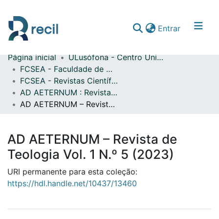
(current)
Entrar
Página inicial
ULusófona - Centro Universitário de Lisboa
Comunidades & Coleções
FCSEA - Faculdade de Ciências Sociais, Educação e Administração
FCSEA - Revistas Científicas
Percorrer repositório
AD AETERNUM : Revista de Teologia
Estatísticas
AD AETERNUM – Revista de Teologia Vol. 1 N.º 5 (2023)
AD AETERNUM – Revista de
Teologia Vol. 1 N.º 5 (2023)
URI permanente para esta coleção:
https://hdl.handle.net/10437/13460