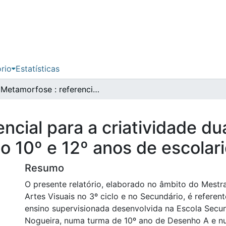
ório
Estatísticas
Metamorfose : referencial para a criatividade duas experiências no ensino do desenho ao 10º e 12º anos de escolaridade
ncial para a criatividade du
o 10º e 12º anos de escolar
Resumo
O presente relatório, elaborado no âmbito do Mest
Artes Visuais no 3º ciclo e no Secundário, é referent
ensino supervisionada desenvolvida na Escola Secu
Nogueira, numa turma de 10º ano de Desenho A e n