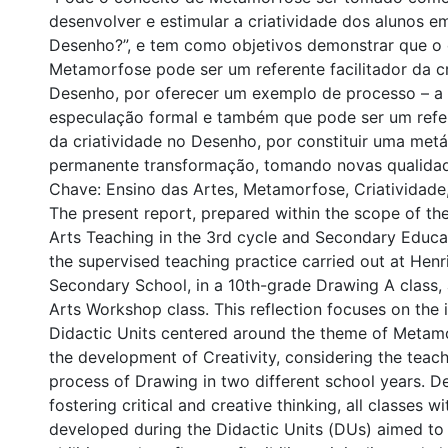
desenvolver e estimular a criatividade dos alunos e
Desenho?”, e tem como objetivos demonstrar que o 
Metamorfose pode ser um referente facilitador da cr
Desenho, por oferecer um exemplo de processo – a 
especulação formal e também que pode ser um refer
da criatividade no Desenho, por constituir uma metá
permanente transformação, tomando novas qualidad
Chave: Ensino das Artes, Metamorfose, Criatividade,
The present report, prepared within the scope of the
Arts Teaching in the 3rd cycle and Secondary Educat
the supervised teaching practice carried out at Hen
Secondary School, in a 10th-grade Drawing A class,
Arts Workshop class. This reflection focuses on the 
Didactic Units centered around the theme of Metam
the development of Creativity, considering the teach
process of Drawing in two different school years. D
fostering critical and creative thinking, all classes wi
developed during the Didactic Units (DUs) aimed to 