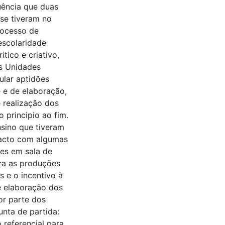
luência que duas
se tiveram no
rocesso de
escolaridade
tico e criativo,
as Unidades
ular aptidões
de e de elaboração,
 realização dos
 principio ao fim.
nsino que tiveram
tacto com algumas
ões em sala de
ara as produções
s e o incentivo à
e elaboração dos
or parte dos
unta de partida:
referencial para