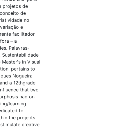
m projetos de
conceito de
iatividade no
variação e
ente facilitador
fora – a
es. Palavras-
 Sustentabilidade
 Master's in Visual
ion, pertains to
riques Nogueira
 and a 12thgrade
influence that two
orphosis had on
ing/learning
edicated to
thin the projects
stimulate creative