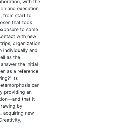
elaboration, with the
tion and execution
, from start to
chosen that took
 exposure to some
contact with new
trips, organization
h individually and
ll as the
answer the initial
en as a reference
ing?' Its
 Metamorphosis can
by providing an
tion—and that it
 Drawing by
, acquiring new
reativity,