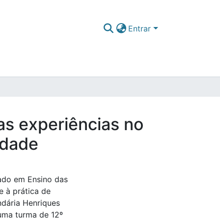
Entrar
as experiências no
idade
rado em Ensino das
e à prática de
ndária Henriques
uma turma de 12º