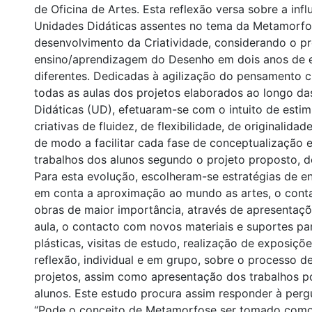
de Oficina de Artes. Esta reflexão versa sobre a inf
Unidades Didáticas assentes no tema da Metamorfo
desenvolvimento da Criatividade, considerando o p
ensino/aprendizagem do Desenho em dois anos de 
diferentes. Dedicadas à agilização do pensamento cri
todas as aulas dos projetos elaborados ao longo d
Didáticas (UD), efetuaram-se com o intuito de estim
criativas de fluidez, de flexibilidade, de originalida
de modo a facilitar cada fase de conceptualização e
trabalhos dos alunos segundo o projeto proposto, do
Para esta evolução, escolheram-se estratégias de e
em conta a aproximação ao mundo as artes, o con
obras de maior importância, através de apresentaç
aula, o contacto com novos materiais e suportes p
plásticas, visitas de estudo, realização de exposiçõe
reflexão, individual e em grupo, sobre o processo d
projetos, assim como apresentação dos trabalhos p
alunos. Este estudo procura assim responder à perg
“Pode o conceito de Metamorfose ser tomado como 