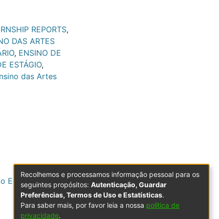
ERNSHIP REPORTS
,
NO DAS ARTES
ÁRIO
,
ENSINO DE
DE ESTÁGIO
,
sino das Artes
Recolhemos e processamos informação pessoal para os
o Ens. Básico e
seguintes propósitos:
Autenticação, Guardar
Preferências, Termos de Uso e Estatísticas
.
Para saber mais, por favor leia a nossa
política de
privacidade
.