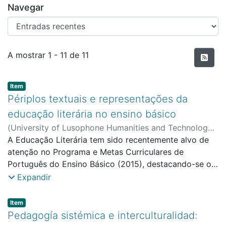
Navegar
Entradas recentes
A mostrar
1 - 11 de 11
Item type:
,
Item
Périplos textuais e representações da
educação literária no ensino básico
(
University of Lusophone Humanities and Technology
,
2018
A Educação Literária tem sido recentemente alvo de
)
Melão, Dulce
;
Faculdade de Ciências Sociais,
Educação e Administração
atenção no Programa e Metas Curriculares de
Português do Ensino Básico (2015), destacando-se o
seu contributo para a formação de leitores, sobretudo
Expandir
ao conciliar práticas de leitura autónoma com
itinerários que possam promover o ensino da
Item type:
,
Item
compreensão do texto literário. Neste estudo
Pedagogía sistémica e interculturalidad:
refetimos sobre tais desafos, a partir de um conjunto