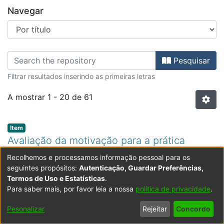
Navegar
Percorrer Mestrado em Ensino da E
Pesquisar
Filtrar resultados inserindo as primeiras letras
A mostrar
1 - 20 de 61
Item type:
,
Item
Avaliação da motivação para a prática
desportiva em crianças do 1º ciclo nas
Recolhemos e processamos informação pessoal para os
seguintes propósitos:
Autenticação, Guardar Preferências,
atividades de enriquecimento curricular
Termos de Uso e Estatísticas
.
(
2024
)
Maya, Simão Pedro Pires Brandão
;
Faculdade
Para saber mais, por favor leia a nossa
política de privacidade
.
de Educação Física e Desporto
As Atividades Físicas Desportivas (AFD), integradas
;
Guimarães, Mário Luís
Castro
nas Atividades de Enriquecimento Curricular para
Pesonalizar
Rejeitar
Concordo
alunos do 1.º ciclo, são de caráter facultativo,